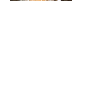
Somos insuportáveis, Ambas
Insuport
Somos insuportáveis, Ambas
Insuport